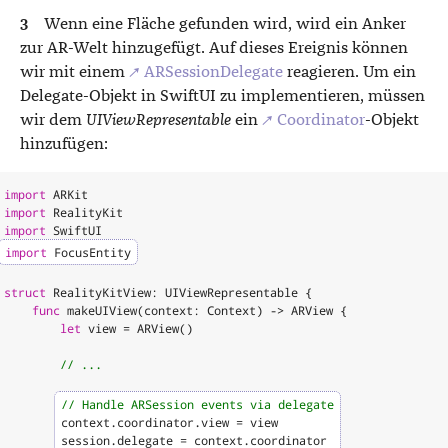
Wenn eine Fläche gefunden wird, wird ein Anker
zur AR-Welt hinzugefügt. Auf dieses Ereignis können
wir mit einem
↗ ARSessionDelegate
reagieren. Um ein
Delegate-Objekt in SwiftUI zu implementieren, müssen
wir dem
UIViewRepresentable
ein
↗ Coordinator
-Objekt
hinzufügen:
import
ARKit
import
RealityKit
import
SwiftUI
import
FocusEntity
struct
RealityKitView
:
UIViewRepresentable
{
func
makeUIView
(
context
:
Context
)
->
ARView
{
let
view
=
ARView
()
// ...
// Handle ARSession events via delegate
context
.
coordinator
.
view
=
view
session
.
delegate
=
context
.
coordinator