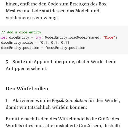
hinzu, entferne den Code zum Erzeugen des Box-
Meshes und lade stattdessen das Modell und
verkleinere es ein wenig:
// Add a dice entity
let
diceEntity
=
try
!
ModelEntity
.
loadModel
(
named
:
"Dice"
)
diceEntity
.
scale
=
[
0.1
,
0.1
,
0.1
]
diceEntity
.
position
=
focusEntity
.
position
Starte die App und überprüfe, ob der Würfel beim
Antippen erscheint.
Den Würfel rollen
Aktivieren wir die
Physik-Simulation
für den Würfel,
damit wir tatsächlich würfeln können:
Ermittle nach Laden des Würfelmodells die Größe des
Würfels (dies muss die unskalierte Größe sein, deshalb