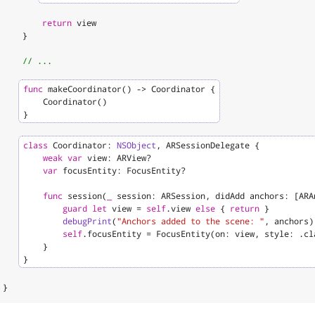
return
view
}
// ...
func
makeCoordinator
()
->
Coordinator
{
Coordinator
()
}
class
Coordinator
:
NSObject
,
ARSessionDelegate
{
weak
var
view
:
ARView
?
var
focusEntity
:
FocusEntity
?
func
session
(
_
session
:
ARSession
,
didAdd
anchors
:
[
ARA
guard
let
view
=
self
.
view
else
{
return
}
debugPrint
(
"Anchors added to the scene: "
,
anchors
)
self
.
focusEntity
=
FocusEntity
(
on
:
view
,
style
:
.
cl
}
}
}