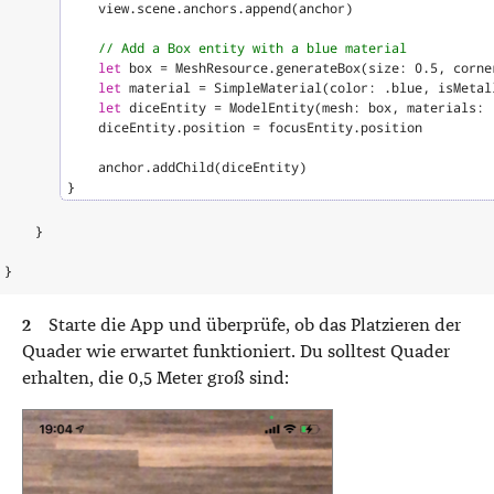
view
.
scene
.
anchors
.
append
(
anchor
)
// Add a Box entity with a blue material
let
box
=
MeshResource
.
generateBox
(
size
:
0.5
,
corne
let
material
=
SimpleMaterial
(
color
:
.
blue
,
isMetal
let
diceEntity
=
ModelEntity
(
mesh
:
box
,
materials
:
diceEntity
.
position
=
focusEntity
.
position
anchor
.
addChild
(
diceEntity
)
}
}
}
Starte die App und überprüfe, ob das Platzieren der
Quader wie erwartet funktioniert. Du solltest Quader
erhalten, die 0,5 Meter groß sind: