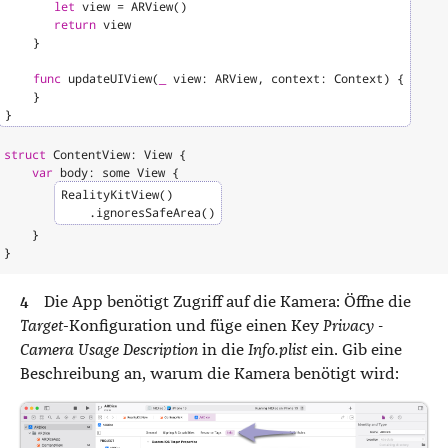
let
view
=
ARView
()
return
view
}
func
updateUIView
(
_
view
:
ARView
,
context
:
Context
)
{
}
}
struct
ContentView
:
View
{
var
body
:
some
View
{
RealityKitView
()
.
ignoresSafeArea
()
}
}
Die App benötigt Zugriff auf die Kamera: Öffne die
Target
-Konfiguration und füge einen Key
Privacy -
Camera Usage Description
in die
Info.plist
ein. Gib eine
Beschreibung an, warum die Kamera benötigt wird: