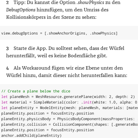
Tipp: Du kannst die Option
.showPhysics
zu den
DebugOptions
hinzufügen, um den Umriss des
Kollisionskörpers in der Szene zu sehen:
view
.
debugOptions
=
[.
showAnchorOrigins
,
.
showPhysics
]
Starte die App. Du solltest sehen, dass der Würfel
herunterfällt, weil es keine Bodenfläche gibt.
Als Workaround fügen wir eine Ebene unter den
Würfel hinzu, damit dieser nicht herunterfallen kann:
// Create a plane below the dice
let
planeMesh
=
MeshResource
.
generatePlane
(
width
:
2
,
depth
:
2
)
let
material
=
SimpleMaterial
(
color
:
.
init
(
white
:
1.0
,
alpha
:
0
let
planeEntity
=
ModelEntity
(
mesh
:
planeMesh
,
materials
:
[
mate
planeEntity
.
position
=
focusEntity
.
position
planeEntity
.
physicsBody
=
PhysicsBodyComponent
(
massProperties
:
planeEntity
.
collision
=
CollisionComponent
(
shapes
:
[.
generateBo
planeEntity
.
position
=
focusEntity
.
position
anchor
.
addChild
(
planeEntity
)