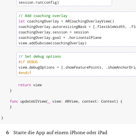
session
.
run
(
config
)
// Add coaching overlay
let
coachingOverlay
=
ARCoachingOverlayView
()
coachingOverlay
.
autoresizingMask
=
[.
flexibleWidth
,
.
fl
coachingOverlay
.
session
=
session
coachingOverlay
.
goal
=
.
horizontalPlane
view
.
addSubview
(
coachingOverlay
)
// Set debug options
#if
DEBUG
view
.
debugOptions
=
[.
showFeaturePoints
,
.
showAnchorOri
#endif
return
view
}
func
updateUIView
(
_
view
:
ARView
,
context
:
Context
)
{
}
}
Starte die App auf einem iPhone oder iPad