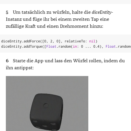
Um tatsächlich zu würfeln, halte die
diceEntity
-
Instanz und füge ihr bei einem zweiten Tap eine
zufällige Kraft und einen Drehmoment hinzu:
diceEntity
.
addForce
([
0
,
2
,
0
],
relativeTo
:
nil
)
diceEntity
.
addTorque
([
Float
.
random
(
in
:
0
...
0.4
),
Float
.
random
Starte die App und lass den Würfel rollen, indem du
ihn antippst: