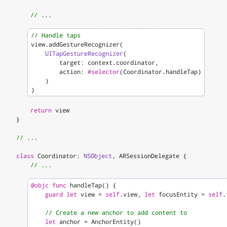
// ...
// Handle taps
view
.
addGestureRecognizer
(
UITapGestureRecognizer
(
target
:
context
.
coordinator
,
action
:
#selector
(
Coordinator
.
handleTap
)
)
)
return
view
}
// ...
class
Coordinator
:
NSObject
,
ARSessionDelegate
{
// ...
@objc
func
handleTap
()
{
guard
let
view
=
self
.
view
,
let
focusEntity
=
self
.
// Create a new anchor to add content to
let
anchor
=
AnchorEntity
()