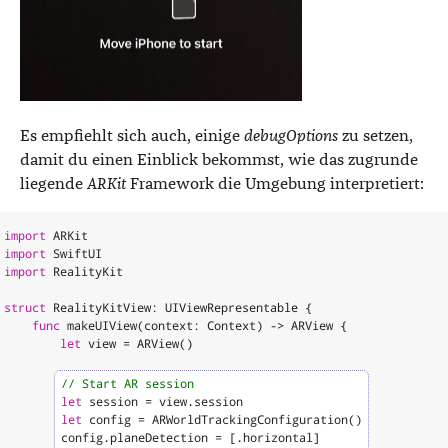
Es empfiehlt sich auch, einige
debugOptions
zu setzen,
damit du einen Einblick bekommst, wie das zugrunde
liegende
ARKit
Framework die Umgebung interpretiert:
import
ARKit
import
SwiftUI
import
RealityKit
struct
RealityKitView
:
UIViewRepresentable
{
func
makeUIView
(
context
:
Context
)
->
ARView
{
let
view
=
ARView
()
// Start AR session
let
session
=
view
.
session
let
config
=
ARWorldTrackingConfiguration
()
config
.
planeDetection
=
[.
horizontal
]