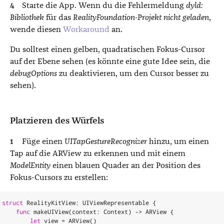
Starte die App. Wenn du die Fehlermeldung
dyld:
Bibliothek
für das
RealityFoundation-Projekt
nicht geladen
,
wende diesen
Workaround
an.
Du solltest einen gelben, quadratischen Fokus-Cursor
auf der Ebene sehen (es könnte eine gute Idee sein, die
debugOptions
zu deaktivieren, um den Cursor besser zu
sehen).
Platzieren des Würfels
Füge einen
UITapGestureRecognizer
hinzu, um einen
Tap auf die ARView zu erkennen und mit einem
ModelEntity
einen blauen Quader an der Position des
Fokus-Cursors zu erstellen:
struct
RealityKitView
:
UIViewRepresentable
{
func
makeUIView
(
context
:
Context
)
->
ARView
{
let
view
=
ARView
()