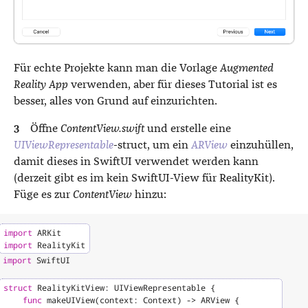
Für echte Projekte kann man die Vorlage
Augmented
Reality App
verwenden, aber für dieses Tutorial ist es
besser, alles von Grund auf einzurichten.
Öffne
ContentView.swift
und erstelle eine
UIViewRepresentable
-struct, um ein
ARView
einzuhüllen,
damit dieses in SwiftUI verwendet werden kann
(derzeit gibt es im kein SwiftUI-View für RealityKit).
Füge es zur
ContentView
hinzu:
import
ARKit
import
RealityKit
import
SwiftUI
struct
RealityKitView
:
UIViewRepresentable
{
func
makeUIView
(
context
:
Context
)
->
ARView
{