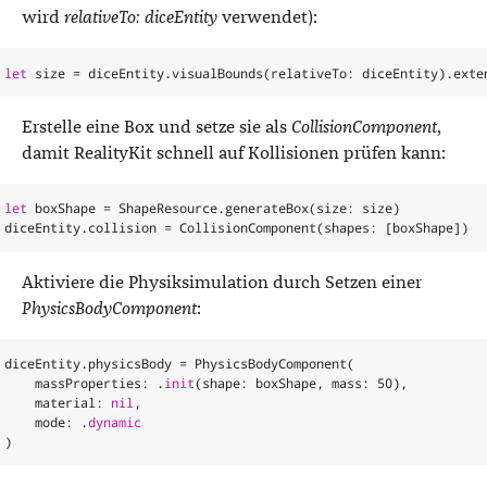
wird
relativeTo: diceEntity
verwendet):
let
size
=
diceEntity
.
visualBounds
(
relativeTo
:
diceEntity
).
exte
Erstelle eine Box und setze sie als
CollisionComponent
,
damit RealityKit schnell auf Kollisionen prüfen kann:
let
boxShape
=
ShapeResource
.
generateBox
(
size
:
size
)
diceEntity
.
collision
=
CollisionComponent
(
shapes
:
[
boxShape
])
Aktiviere die Physiksimulation durch Setzen einer
PhysicsBodyComponent
:
diceEntity
.
physicsBody
=
PhysicsBodyComponent
(
massProperties
:
.
init
(
shape
:
boxShape
,
mass
:
50
),
material
:
nil
,
mode
:
.
dynamic
)