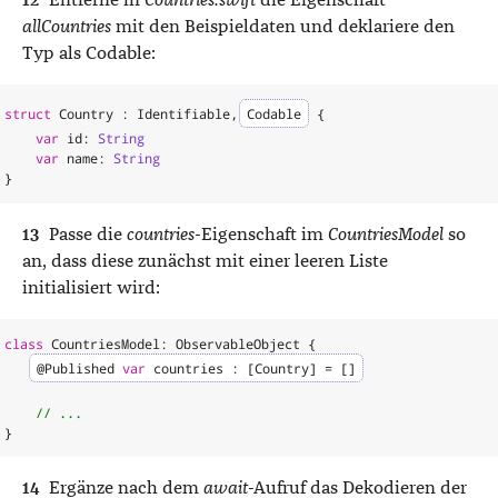
allCountries
mit den Beispieldaten und deklariere den
Typ als Codable:
struct
Country
:
Identifiable
,
Codable
{
var
id
:
String
var
name
:
String
}
Passe die
countries
-Eigenschaft im
CountriesModel
so
an, dass diese zunächst mit einer leeren Liste
initialisiert wird:
class
CountriesModel
:
ObservableObject
{
@
Published
var
countries
:
[
Country
]
=
[]
// ...
}
Ergänze nach dem
await
-Aufruf das Dekodieren der