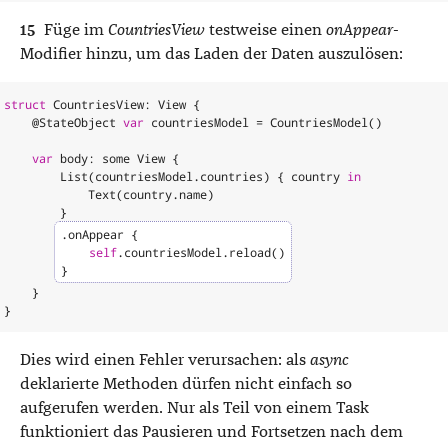
Füge im
CountriesView
testweise einen
onAppear
-
Modifier hinzu, um das Laden der Daten auszulösen:
struct
CountriesView
:
View
{
@
StateObject
var
countriesModel
=
CountriesModel
()
var
body
:
some
View
{
List
(
countriesModel
.
countries
)
{
country
in
Text
(
country
.
name
)
}
.
onAppear
{
self
.
countriesModel
.
reload
()
}
}
}
Dies wird einen Fehler verursachen: als
async
deklarierte Methoden dürfen nicht einfach so
aufgerufen werden. Nur als Teil von einem Task
funktioniert das Pausieren und Fortsetzen nach dem