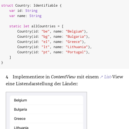
struct
Country
:
Identifiable
{
var
id
:
String
var
name
:
String
static
let
allCountries
=
[
Country
(
id
:
"be"
,
name
:
"Belgium"
),
Country
(
id
:
"bg"
,
name
:
"Bulgaria"
),
Country
(
id
:
"el"
,
name
:
"Greece"
),
Country
(
id
:
"lt"
,
name
:
"Lithuania"
),
Country
(
id
:
"pt"
,
name
:
"Portugal"
),
]
}
Implementiere in
ContentView
mit einem
↗
List
-View
eine Listendarstellung der Länder: