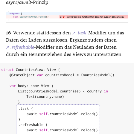
async/await
-Prinzip:
Verwende stattdessen den
↗
.task
-Modifier um das
Daten der Laden auszulösen. Ergänze zudem einen
↗
.refreshable
-Modifier um das Neuladen der Daten
durch ein Herunterziehen des Views zu unterstützen:
struct
CountriesView
:
View
{
@
StateObject
var
countriesModel
=
CountriesModel
()
var
body
:
some
View
{
List
(
countriesModel
.
countries
)
{
country
in
Text
(
country
.
name
)
}
.
task
{
await
self
.
countriesModel
.
reload
()
}
.
refreshable
{
await
self
.
countriesModel
.
reload
()