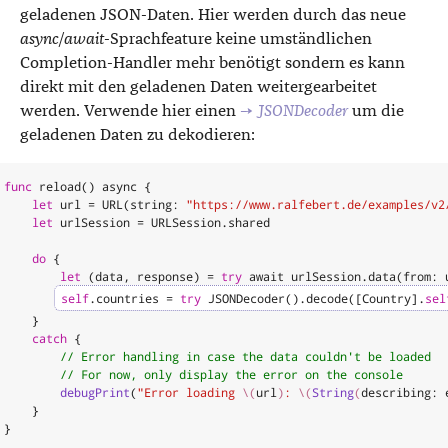
geladenen JSON-Daten. Hier werden durch das neue
async/await
-Sprachfeature keine umständlichen
Completion-Handler mehr benötigt sondern es kann
direkt mit den geladenen Daten weitergearbeitet
werden. Verwende hier einen
→
JSONDecoder
um die
geladenen Daten zu dekodieren:
func
reload
()
async
{
let
url
=
URL
(
string
:
"https://www.ralfebert.de/examples/v2
let
urlSession
=
URLSession
.
shared
do
{
let
(
data
,
response
)
=
try
await
urlSession
.
data
(
from
:
self
.
countries
=
try
JSONDecoder
().
decode
([
Country
].
sel
}
catch
{
// Error handling in case the data couldn't be loaded
// For now, only display the error on the console
debugPrint
(
"Error loading 
\(
url
)
: 
\(
String
(
describing
:
}
}