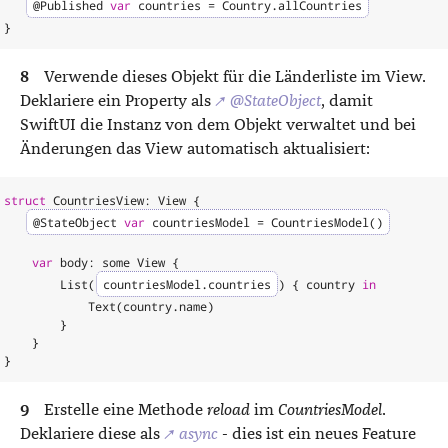
@
Published
var
countries
=
Country
.
allCountries
}
Verwende dieses Objekt für die Länderliste im View.
Deklariere ein Property als
↗
@StateObject
, damit
SwiftUI die Instanz von dem Objekt verwaltet und bei
Änderungen das View automatisch aktualisiert:
struct
CountriesView
:
View
{
@
StateObject
var
countriesModel
=
CountriesModel
()
var
body
:
some
View
{
List
(
countriesModel
.
countries
)
{
country
in
Text
(
country
.
name
)
}
}
}
Erstelle eine Methode
reload
im
CountriesModel
.
Deklariere diese als
↗
async
- dies ist ein neues Feature