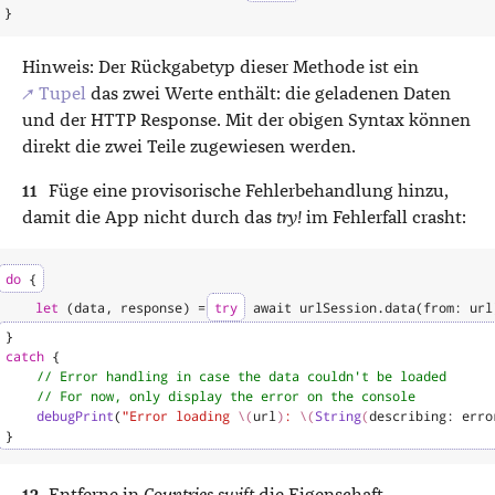
}
Hinweis: Der Rückgabetyp dieser Methode ist ein
↗ Tupel
das zwei Werte enthält: die geladenen Daten
und der HTTP Response. Mit der obigen Syntax können
direkt die zwei Teile zugewiesen werden.
Füge eine provisorische Fehlerbehandlung hinzu,
damit die App nicht durch das
try!
im Fehlerfall crasht:
do
{
let
(
data
,
response
)
=
try
await
urlSession
.
data
(
from
:
url
}
catch
{
// Error handling in case the data couldn't be loaded
// For now, only display the error on the console
debugPrint
(
"Error loading 
\(
url
)
: 
\(
String
(
describing
:
erro
}
Entferne in
Countries.swift
die Eigenschaft