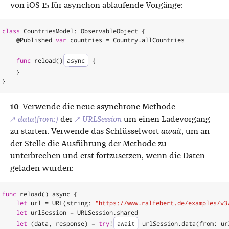
von iOS 15 für asynchon ablaufende Vorgänge:
class
CountriesModel
:
ObservableObject
{
@
Published
var
countries
=
Country
.
allCountries
func
reload
()
async
{
}
}
Verwende die neue asynchrone Methode
↗
data(from:)
der
↗
URLSession
um einen Ladevorgang
zu starten. Verwende das Schlüsselwort
await
, um an
der Stelle die Ausführung der Methode zu
unterbrechen und erst fortzusetzen, wenn die Daten
geladen wurden:
func
reload
()
async
{
let
url
=
URL
(
string
:
"https://www.ralfebert.de/examples/v3
let
urlSession
=
URLSession
.
shared
let
(
data
,
response
)
=
try
!
await
urlSession
.
data
(
from
:
ur