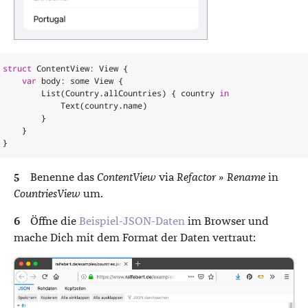
struct
ContentView
:
View
{
var
body
:
some
View
{
List
(
Country
.
allCountries
)
{
country
in
Text
(
country
.
name
)
}
}
}
Benenne das
ContentView
via
Refactor » Rename
in
CountriesView
um.
Öffne die
Beispiel-JSON-Daten
im Browser und
mache Dich mit dem Format der Daten vertraut: